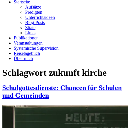
Startseite
Aufsätze
Predigten
Unterrichtsideen
Blog-Posts
Zitate
Links
Publikationen
Veranstaltungen
Systemische Supervision
Reisetagebuch
Über mich
Schlagwort
zukunft kirche
Schulgottesdienste: Chancen für Schulen
und Gemeinden