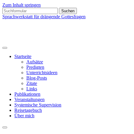
Zum Inhalt springen
Suchen
nach:
Sprachwerkstatt für drängende Gottesfragen
"Worüber man nicht schweigen kann, darüber muss
man sprechen." (Fridolin Stier)
Startseite
Aufsätze
Predigten
Unterrichtsideen
Blog-Posts
Zitate
Links
Publikationen
Veranstaltungen
Systemische Supervision
Reisetagebuch
Über mich
Suchfeld
ein-/ausblenden